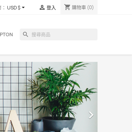
shopping_cart


購物車
(0)
幣：
USD $
登入
search
MPTON
S

EXC
Lorem