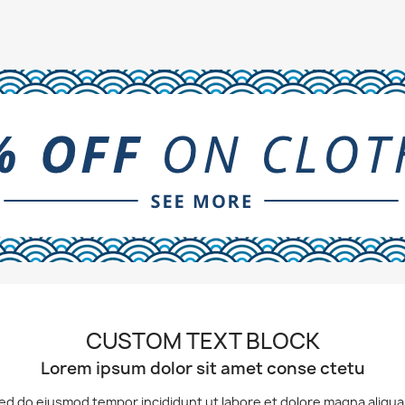
CUSTOM TEXT BLOCK
Lorem ipsum dolor sit amet conse ctetu
 sed do eiusmod tempor incididunt ut labore et dolore magna aliqu