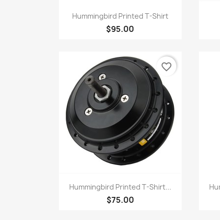
快速查看

Hummingbird Printed T-Shirt
$95.00
favorite_border
快速查看

Hummingbird Printed T-Shirt...
Hum
$75.00