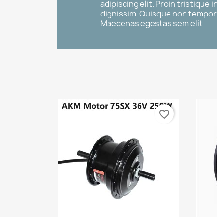
adipiscing elit. Proin tristique in 
dignissim. Quisque non tempor le
Maecenas egestas sem elit
favorite_border