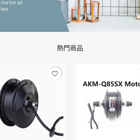
tortor et
o.
熱門商品
favorite_border