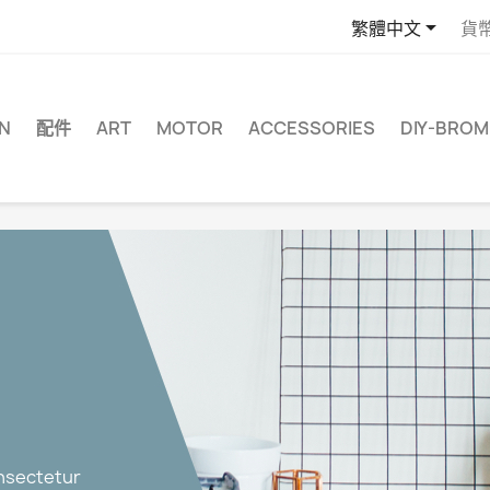

繁體中文
貨
N
配件
ART
MOTOR
ACCESSORIES
DIY-BRO
sectetur