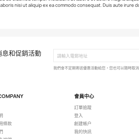
laboris nisi ut aliquip ex ea commodo consequat. Duis aute irure d
消息和促銷活動
我們會不定期寄送優惠活動給您，您也可以隨時取
COMPANY
會員中心
訂單追蹤
明
登入
用條款
創建帳户
們
我的快訊