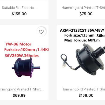
快速查看
快速查看


Suitable For Electric...
Hummingbird Printed T-Shir
$155.00
$75.00
favorite_border
快速查看
快速查看


mingbird Printed T-Shirt...
Hummingbird Printed T-Shir
$69.99
$139.00