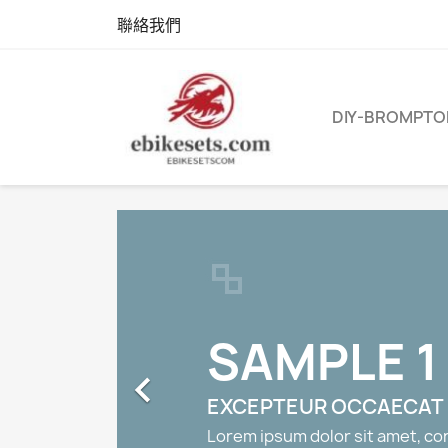
聯絡我們
DIY-BROMPTO
SAMPLE 1

EXCEPTEUR OCCAECAT
Lorem ipsum dolor sit amet, con