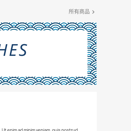
所有商品

a. Ut enim ad minim veniam, quis nostrud