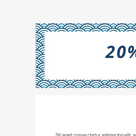
Sit amet conse ctetur adipisicing elit,