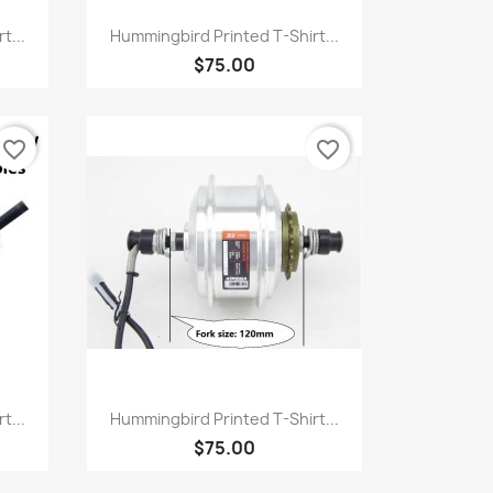
快速查看

t...
Hummingbird Printed T-Shirt...
$75.00
favorite_border
favorite_border
快速查看

t...
Hummingbird Printed T-Shirt...
$75.00