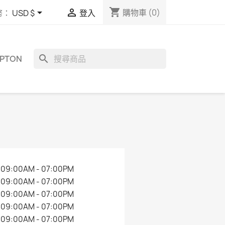
shopping_cart


購物車
(0)
幣：
USD $
登入
search
MPTON
09:00AM - 07:00PM
09:00AM - 07:00PM
09:00AM - 07:00PM
09:00AM - 07:00PM
09:00AM - 07:00PM