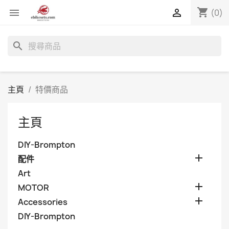
shopping_cart


(0)
search
主頁
特價商品
主頁
DIY-Brompton

配件
Art

MOTOR

Accessories
DIY-Brompton