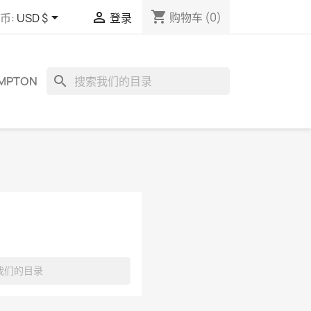
shopping_cart


购物车
(0)
币:
USD $
登录
search
OMPTON