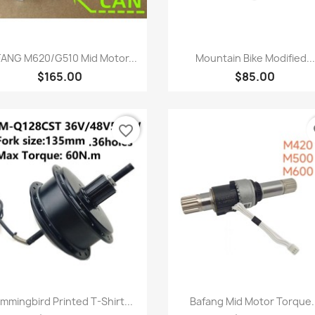
快速查看
快速查看


ANG M620/G510 Mid Motor...
Mountain Bike Modified...
$165.00
$85.00
favorite_border
fa
快速查看
快速查看


mmingbird Printed T-Shirt...
Bafang Mid Motor Torque.