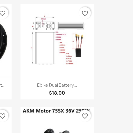
vorite_border
favorite_border
快速查看

...
Ebike Dual Battery...
$18.00
vorite_border
favorite_border