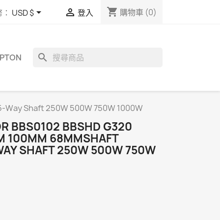
shopping_cart


購物車
(0)
幣：
USD $
登入
search
MPTON
 5-Way Shaft 250W 500W 750W 1000W
R BBS0102 BBSHD G320
MM 100MM 68MMSHAFT
WAY SHAFT 250W 500W 750W