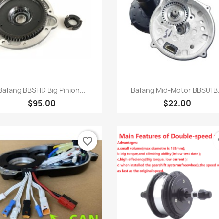
快速查看
快速查看


Bafang BBSHD Big Pinion...
Bafang Mid-Motor BBS01B.
$95.00
$22.00
favorite_border
fa