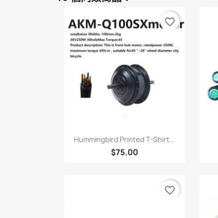
favorite_border
快速查看

Hummingbird Printed T-Shirt...
$75.00
favorite_border