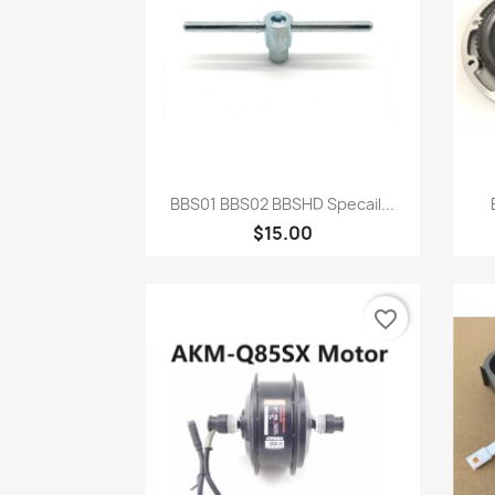
快速查看

BBS01 BBS02 BBSHD Specail...
$15.00
favorite_border