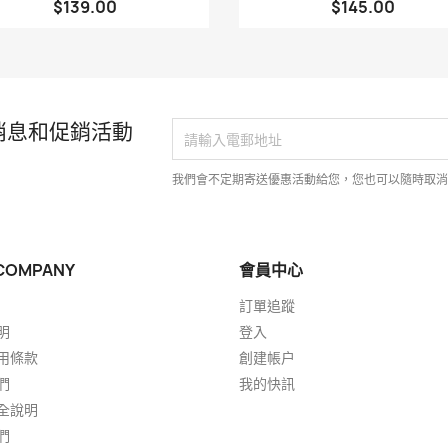
$139.00
$145.00
消息和促銷活動
我們會不定期寄送優惠活動給您，您也可以隨時取
COMPANY
會員中心
訂單追蹤
明
登入
用條款
創建帳户
們
我的快訊
全說明
們