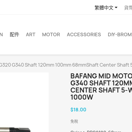

繁體中文
貨
N
配件
ART
MOTOR
ACCESSORIES
DIY-BRO
G320 G340 Shaft 120mm 100mm 68mmShaft Center Shaft
BAFANG MID MOTO
G340 SHAFT 120
CENTER SHAFT 5-
1000W
$18.00
免稅