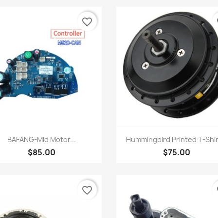
favorite_border
fa
快速查看
快速查看


BAFANG-Mid Motor...
Hummingbird Printed T-Shirt
$85.00
$75.00
favorite_border
fa