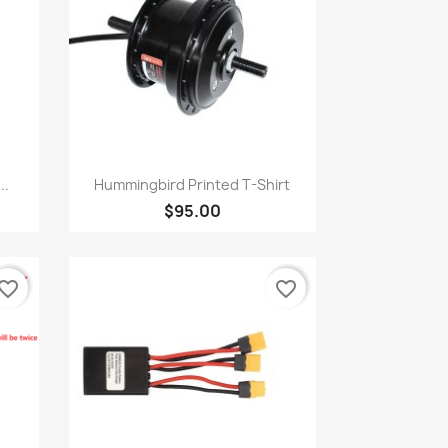
快速查看

..
Hummingbird Printed T-Shirt
$95.00
vorite_border
favorite_border