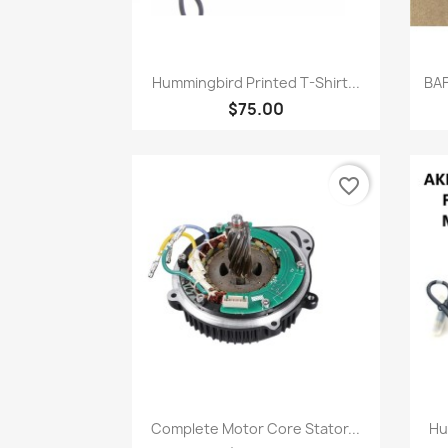
快速查看

Hummingbird Printed T-Shirt...
BAF
$75.00
favorite_border
快速查看

Complete Motor Core Stator...
Hu