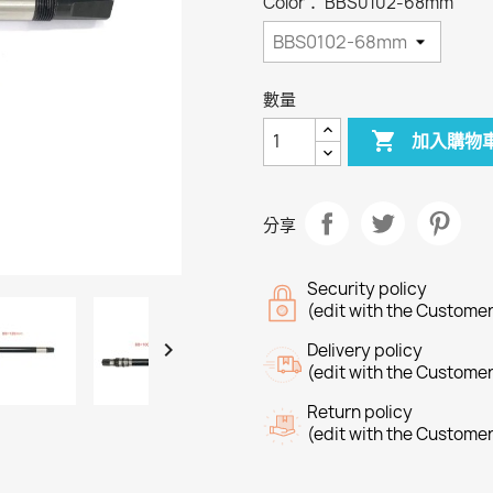
Color： BBS0102-68mm
數量

加入購物
分享
Security policy
(edit with the Custome

Delivery policy
(edit with the Custome
Return policy
(edit with the Custome