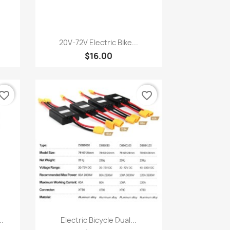
快速查看

20V‑72V Electric Bike...
$16.00
vorite_border
favorite_border
快速查看

..
Electric Bicycle Dual...