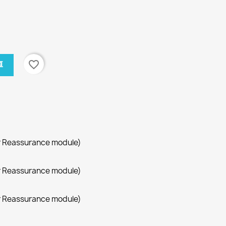
favorite_border
車
r Reassurance module)
r Reassurance module)
r Reassurance module)