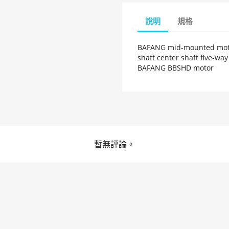
說明
規格
BAFANG mid-mounted mo
shaft center shaft five-way 
BAFANG BBSHD motor
暫無評論。